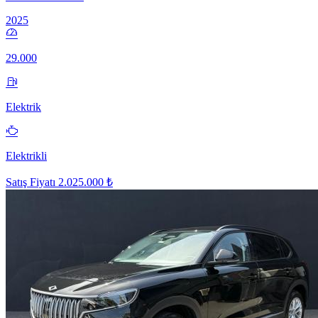
2025
29.000
Elektrik
Elektrikli
Satış Fiyatı
2.025.000 ₺