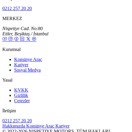
0212 257 20 20
MERKEZ
Nispetiye Cad. No:80
Etiler, Beşiktaş / İstanbul
Kurumsal
Konsinye Araç
Kariyer
Sosyal Medya
Yasal
KVKK
Gizlilik
Çerezler
İletişim
0212 257 20 20
Hakkımızda
Konsinye Araç
Kariyer
© 2022-2026 NISPETIYE MOTORS. TÜM HAKLARI