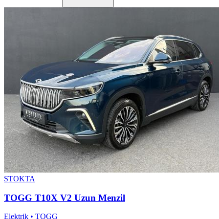
STOKTA
TOGG T10X V2 Uzun Menzil
Elektrik • TOGG