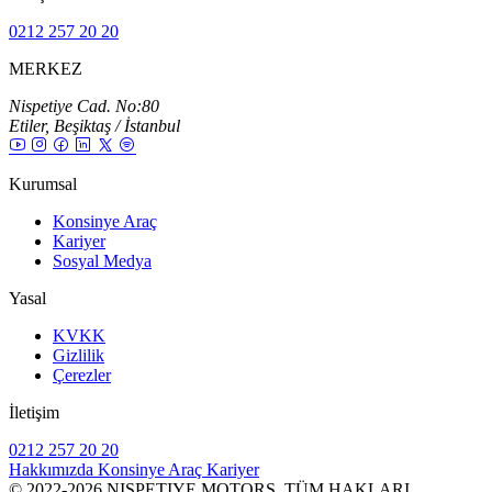
0212 257 20 20
MERKEZ
Nispetiye Cad. No:80
Etiler, Beşiktaş / İstanbul
Kurumsal
Konsinye Araç
Kariyer
Sosyal Medya
Yasal
KVKK
Gizlilik
Çerezler
İletişim
0212 257 20 20
Hakkımızda
Konsinye Araç
Kariyer
© 2022-2026 NISPETIYE MOTORS. TÜM HAKLARI