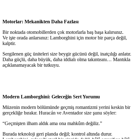
Motorlar: Mekanikten Daha Fazlası
Bir noktada otomobillerden çok motorlarla baş başa kalırsınız.
Ve işte orada anlarsınız: Lamborghini için motor bir parça değil,
kalptir.
Sergilenen güç üniteleri size beygir gücünü değil, inatçılığı anlatır.
Daha güçlü, daha büyük, daha iddialı olma takıntısını… Mantıkla
açıklanamayacak bir tutkuyu.
Modern Lamborghini: Geleceğin Sert Yorumu
Müzenin modern bölümünde geçmiş romantizmi yerini keskin bir
gerçekliğe bırakır. Huracán ve Aventador size şunu söyler:
“Geçmişten ilham aldık ama ona mahkûm değiliz.”
Burada teknoloji geri planda değil; kontrol altında durur.