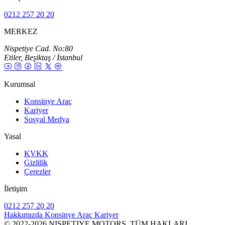
0212 257 20 20
MERKEZ
Nispetiye Cad. No:80
Etiler, Beşiktaş / İstanbul
Kurumsal
Konsinye Araç
Kariyer
Sosyal Medya
Yasal
KVKK
Gizlilik
Çerezler
İletişim
0212 257 20 20
Hakkımızda
Konsinye Araç
Kariyer
© 2022-2026 NISPETIYE MOTORS. TÜM HAKLARI