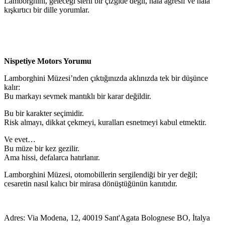
Lamborghini, geleceği steril bir çizgide değil, hâlâ agresif ve hâlâ
kışkırtıcı bir dille yorumlar.
Nispetiye Motors Yorumu
Lamborghini Müzesi’nden çıktığınızda aklınızda tek bir düşünce
kalır:
Bu markayı sevmek mantıklı bir karar değildir.
Bu bir karakter seçimidir.
Risk almayı, dikkat çekmeyi, kuralları esnetmeyi kabul etmektir.
Ve evet…
Bu müze bir kez gezilir.
Ama hissi, defalarca hatırlanır.
Lamborghini Müzesi, otomobillerin sergilendiği bir yer değil;
cesaretin nasıl kalıcı bir mirasa dönüştüğünün kanıtıdır.
Adres: Via Modena, 12, 40019 Sant'Agata Bolognese BO, İtalya