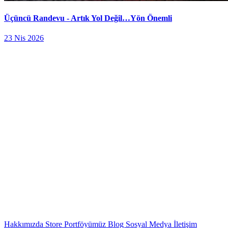
Üçüncü Randevu - Artık Yol Değil…Yön Önemli
23 Nis 2026
Hakkımızda
Store
Portföyümüz
Blog
Sosyal Medya
İletişim