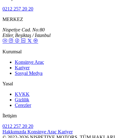
0212 257 20 20
MERKEZ
Nispetiye Cad. No:80
Etiler, Beşiktaş / İstanbul
Kurumsal
Konsinye Araç
Kariyer
Sosyal Medya
Yasal
KVKK
Gizlilik
Çerezler
İletişim
0212 257 20 20
Hakkımızda
Konsinye Araç
Kariyer
© 2022-2026 NISPETIYE MOTORS. TÜM HAKLARI