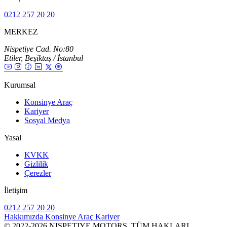
0212 257 20 20
MERKEZ
Nispetiye Cad. No:80
Etiler, Beşiktaş / İstanbul
Kurumsal
Konsinye Araç
Kariyer
Sosyal Medya
Yasal
KVKK
Gizlilik
Çerezler
İletişim
0212 257 20 20
Hakkımızda
Konsinye Araç
Kariyer
© 2022-2026 NISPETIYE MOTORS. TÜM HAKLARI