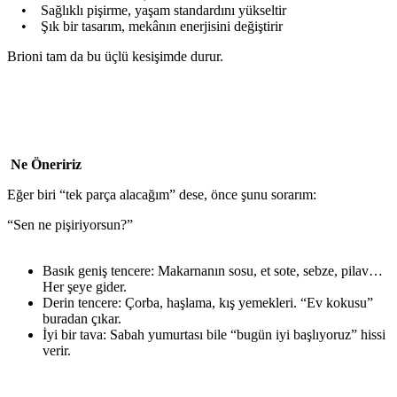
• Sağlıklı pişirme, yaşam standardını yükseltir
• Şık bir tasarım, mekânın enerjisini değiştirir
Brioni tam da bu üçlü kesişimde durur.
Ne Öneririz
Eğer biri “tek parça alacağım” dese, önce şunu sorarım:
“Sen ne pişiriyorsun?”
Basık geniş tencere: Makarnanın sosu, et sote, sebze, pilav…
Her şeye gider.
Derin tencere: Çorba, haşlama, kış yemekleri. “Ev kokusu”
buradan çıkar.
İyi bir tava: Sabah yumurtası bile “bugün iyi başlıyoruz” hissi
verir.