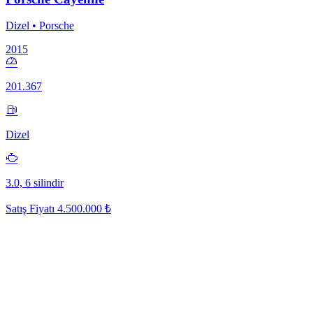
Dizel • Porsche
2015
201.367
Dizel
3.0, 6 silindir
Satış Fiyatı
4.500.000 ₺