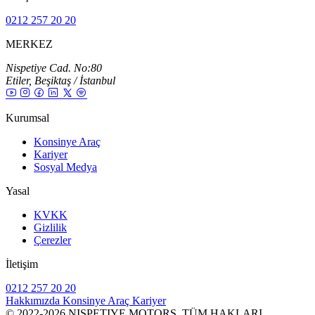
0212 257 20 20
MERKEZ
Nispetiye Cad. No:80
Etiler, Beşiktaş / İstanbul
Kurumsal
Konsinye Araç
Kariyer
Sosyal Medya
Yasal
KVKK
Gizlilik
Çerezler
İletişim
0212 257 20 20
Hakkımızda
Konsinye Araç
Kariyer
© 2022-2026 NISPETIYE MOTORS. TÜM HAKLARI