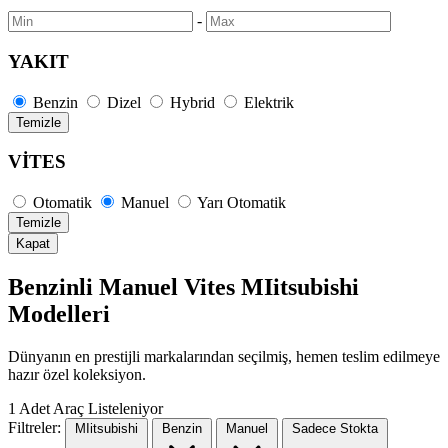
-
YAKIT
Benzin
Dizel
Hybrid
Elektrik
Temizle
VİTES
Otomatik
Manuel
Yarı Otomatik
Temizle
Kapat
Benzinli Manuel Vites MIitsubishi
Modelleri
Dünyanın en prestijli markalarından seçilmiş, hemen teslim edilmeye
hazır özel koleksiyon.
1
Adet Araç Listeleniyor
Filtreler:
MIitsubishi
Benzin
Manuel
Sadece Stokta