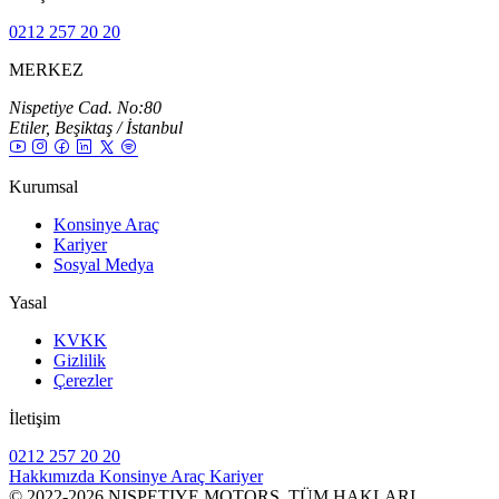
0212 257 20 20
MERKEZ
Nispetiye Cad. No:80
Etiler, Beşiktaş / İstanbul
Kurumsal
Konsinye Araç
Kariyer
Sosyal Medya
Yasal
KVKK
Gizlilik
Çerezler
İletişim
0212 257 20 20
Hakkımızda
Konsinye Araç
Kariyer
© 2022-2026 NISPETIYE MOTORS. TÜM HAKLARI