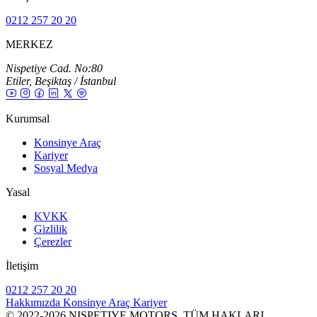
0212 257 20 20
MERKEZ
Nispetiye Cad. No:80
Etiler, Beşiktaş / İstanbul
Kurumsal
Konsinye Araç
Kariyer
Sosyal Medya
Yasal
KVKK
Gizlilik
Çerezler
İletişim
0212 257 20 20
Hakkımızda
Konsinye Araç
Kariyer
© 2022-2026 NISPETIYE MOTORS. TÜM HAKLARI