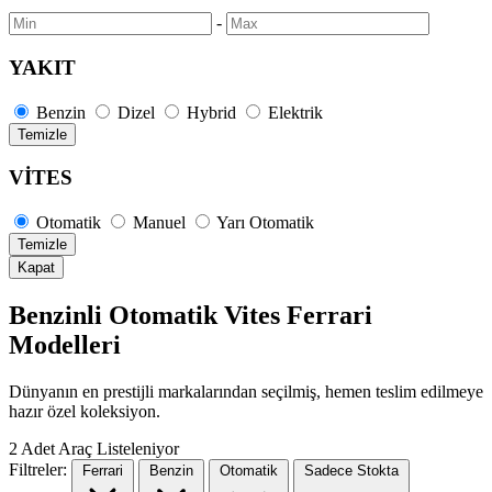
-
YAKIT
Benzin
Dizel
Hybrid
Elektrik
Temizle
VİTES
Otomatik
Manuel
Yarı Otomatik
Temizle
Kapat
Benzinli Otomatik Vites Ferrari
Modelleri
Dünyanın en prestijli markalarından seçilmiş, hemen teslim edilmeye
hazır özel koleksiyon.
2
Adet Araç Listeleniyor
Filtreler:
Ferrari
Benzin
Otomatik
Sadece Stokta