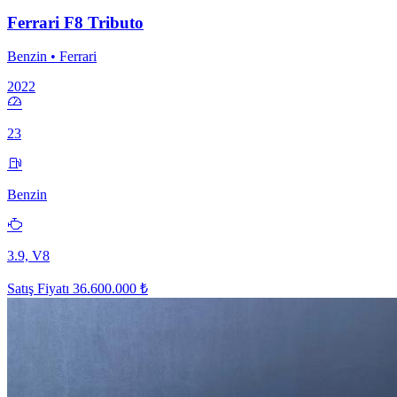
Ferrari F8 Tributo
Benzin • Ferrari
2022
23
Benzin
3.9, V8
Satış Fiyatı
36.600.000 ₺