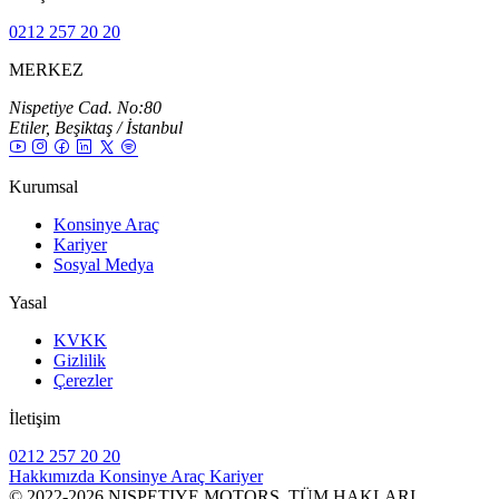
0212 257 20 20
MERKEZ
Nispetiye Cad. No:80
Etiler, Beşiktaş / İstanbul
Kurumsal
Konsinye Araç
Kariyer
Sosyal Medya
Yasal
KVKK
Gizlilik
Çerezler
İletişim
0212 257 20 20
Hakkımızda
Konsinye Araç
Kariyer
© 2022-2026 NISPETIYE MOTORS. TÜM HAKLARI