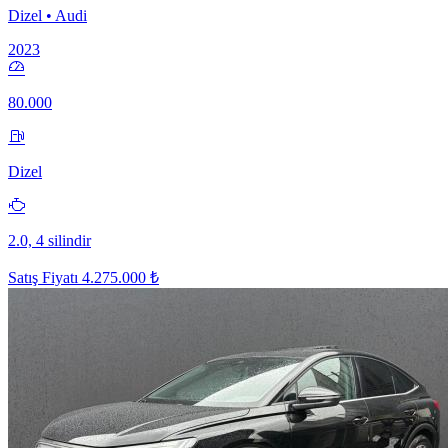
Dizel • Audi
2023
80.000
Dizel
2.0, 4 silindir
Satış Fiyatı
4.275.000 ₺